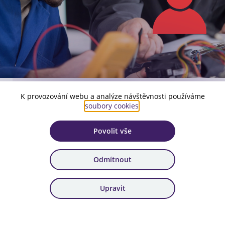
K provozování webu a analýze návštěvnosti používáme
Výzva podpoří profesní vzdělávání a rekvalifikaci
soubory cookies
.
zaměstnanců ve firmách zasažených transformací.
Povolit vše
Stav výzvy
Příjem žádostí probíhá
Odmítnout
Druh výzvy
Průběžná
Upravit
Podání žádosti
29. 9. 2023 - 4. 1. 2027
Alokace
360 000 000 Kč