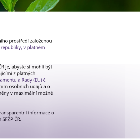
T
tního prostředí založenou
 republiky, v platném
 je, abyste si mohli být
jícími z platných
amentu a Rady (EU) č.
áním osobních údajů a o
ráněny v maximální možné
transparentní informace o
h SFŽP ČR.