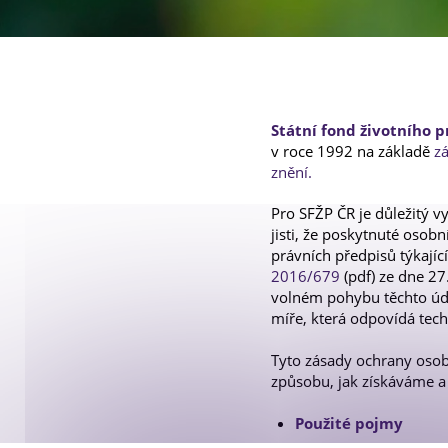
Galerie projektů
Státní fond životního p
v roce 1992 na základě
z
znění.
Pro SFŽP ČR je důležitý 
jisti, že poskytnuté osob
právních předpisů týkají
2016/679
(pdf) ze dne 27
volném pohybu těchto úda
míře, která odpovídá tec
Tyto zásady ochrany osob
způsobu, jak získáváme a
Použité pojmy