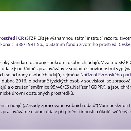
Newsletter OPS
rostředí ČR
(SFŽP ČR) je významnou státní institucí rezortu živo
ákona č. 388/1991 Sb., o Státním fondu životního prostředí České
vysoký standard ochrany soukromí osobních údajů. V zájmu SFŽP ČR
ní údaje jsou řádně zpracovávány v souladu s povinnostmi vyplýva
cích se ochrany osobních údajů, zejména
Nařízení Evropského parl
. dubna 2016, o ochraně fyzických osob v souvislosti se zpracov
jů a o zrušení směrnice 95/46/ES („Nařízení GDPR“), a jsou ch
hnické úrovni dostupných prostředků.
ních údajů („Zásady zpracování osobních údajů“) Vám poskytují 
 zpracováváme osobní údaje při plnění činností a úkolů svěřenýc