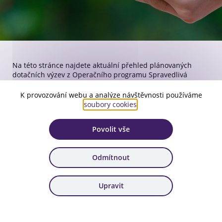
Na této stránce najdete aktuální přehled plánovaných
dotačních výzev z Operačního programu Spravedlivá
transformace.
K provozování webu a analýze návštěvnosti používáme
soubory cookies
.
Harmonogram výzev OPST 2021–2027 na
rok 2026
Povolit vše
545.37 kB
Platnost: 13. 5. 2026
stáhnout
Odmítnout
Harmonogram výzev OPST 2021–2027 na
Upravit
rok 2025
660 kB
Platnost: 19. 12. 2025