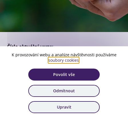
Číslo aktuální verze:
7
K provozování webu a analýze návštěvnosti používáme
soubory cookies
.
Platnost:
od 19. 12. 2025
Povolit vše
Zařazení:
Harmonogram výzev
Odmítnout
Stáhnout dokument
Upravit