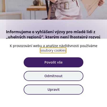
Informujeme o vyhlášení výzvy pro mladé lidi z
„uhelných regionů“, kterým není lhostejný rozvoj
regionu, ve kterém žijí a chtějí přispět k jeho
K provozování webu a analýze návštěvnosti používáme
transformaci vlastními projekty.
soubory cookies
.
Přijďte s nápadem projektu, který snižuje dopady
klimatického oteplování, řeší problémy spojené s útlumem
Povolit vše
těžby uhlí nebo pomáhá zranitelným lidem z vašeho
regionu se vyrovnat s dopady odchodu od uhlí a
směřováním ke klimaticky neutrální ekonomice.
Odmítnout
Tato výzva k předkládání návrhů projektů je v rámci
projektu
EUTeens4Green- A new Generation of Young
Upravit
Ambassadors for a just inclusive Transition
spolufinancovaného EU.
Výzva na projekty probíhá do 9. ledna 2023.
Maximální