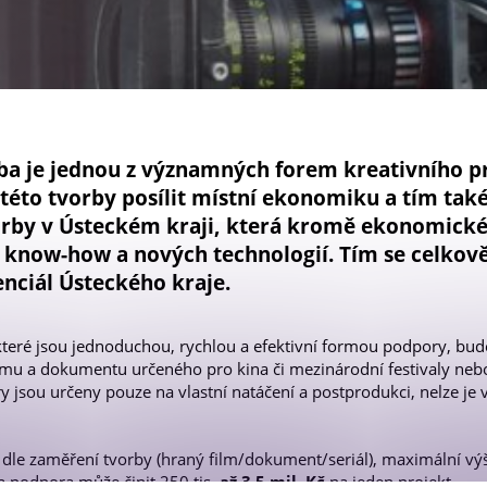
Newsletter OPS
rba je jednou z významných forem kreativního 
této tvorby posílit místní ekonomiku a tím také
vorby v Ústeckém kraji, která kromě ekonomick
iv know-how a nových technologií. Tím se celkově
nciál Ústeckého kraje.
 které jsou jednoduchou, rychlou a efektivní formou podpory, bud
lmu a dokumentu určeného pro kina či mezinárodní festivaly nebo
ry jsou určeny pouze na vlastní natáčení a postprodukci, nelze je 
 dle zaměření tvorby (hraný film/dokument/seriál), maximální v
a podpora může činit 250 tis.
až 3,5 mil. Kč
na jeden projekt.