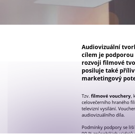
Galerie projektů
Audiovizuální tvo
cílem je podporou 
rozvoji filmové t
posiluje také příl
marketingový pote
Tzv.
filmové vouchery
,
celovečerního hraného fi
televizní vysílání. Vouche
audiovizuálního díla.
Podmínky podpory se liší
90 % způsobilých výdajů 