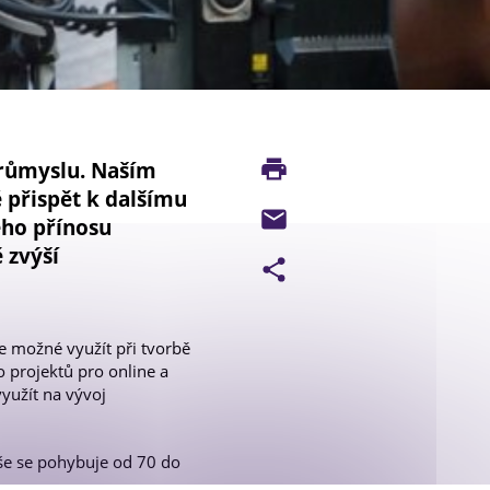
T
průmyslu. Naším
 přispět k dalšímu
ého přínosu
 zvýší
e možné využít při tvorbě
 projektů pro online a
využít na vývoj
ýše se pohybuje od 70 do