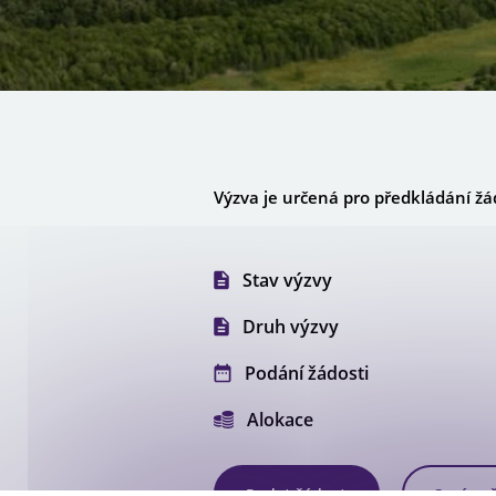
Galerie projektů
Výzva je určená pro předkládání žád
Stav výzvy
Druh výzvy
Podání žádosti
Alokace
Podat žádost
Správa 