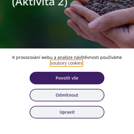
(Aktivita 2)
K provozování webu a analýze návštěvnosti používáme
soubory cookies
.
Povolit vše
Číslo aktuální verze:
1
Odmítnout
Platnost:
od 15. 5. 2025
Upravit
Zařazení:
85. výzva, 86. výzva