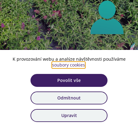
K provozování webu a analýze návštěvnosti používáme
soubory cookies
.
Celková rekonstrukce a modernizace školního střediska
Povolit vše
okrasné školky výrazně zlepšuje podmínky pro vzdělávání
na Střední škole zahradnické a zemědělské Antonína
Emanuela Komerse v Děčíně–Libverdě. Nové prostředí
Odmítnout
umožňuje žákům osvojovat si zahradnické dovednosti v
profesionálním a podnětném zázemí a pedagogům
poskytuje kvalitní podmínky pro odborné vedení výuky.
Upravit
Projekt tak posiluje úroveň řemeslného vzdělávání i
atraktivitu školy pro současné i budoucí studenty.