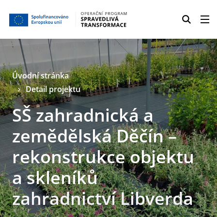
Úvodní stránka
Detail projektu
SŠ zahradnická a
zemědělská Děčín –
rekonstrukce objektu
a skleníků
zahradnictví Libverda