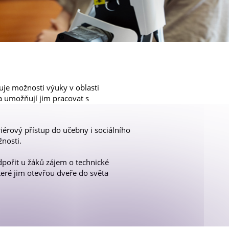
T
uje možnosti výuky v oblasti
a umožňují jim pracovat s
iérový přístup do učebny i sociálního
nosti.
podpořit u žáků zájem o technické
teré jim otevřou dveře do světa