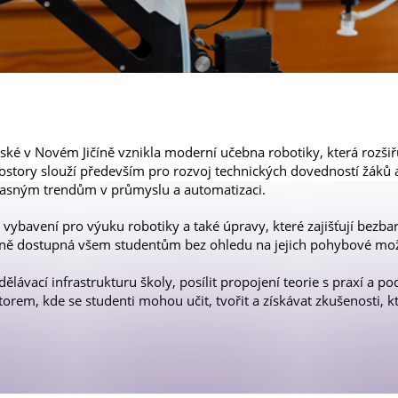
Newsletter OPS
ské v Novém Jičíně vznikla moderní učebna robotiky, která rozšiř
ostory slouží především pro rozvoj technických dovedností žáků 
časným trendům v průmyslu a automatizaci.
vybavení pro výuku robotiky a také úpravy, které zajišťují bezbar
lně dostupná všem studentům bez ohledu na jejich pohybové mož
zdělávací infrastrukturu školy, posílit propojení teorie s praxí a 
rem, kde se studenti mohou učit, tvořit a získávat zkušenosti, k