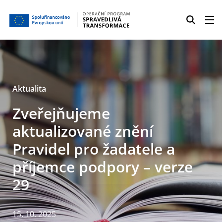
Aktualita
Zveřejňujeme
aktualizované znění
Pravidel pro žadatele a
příjemce podpory – verze
29
15. 10. 2025