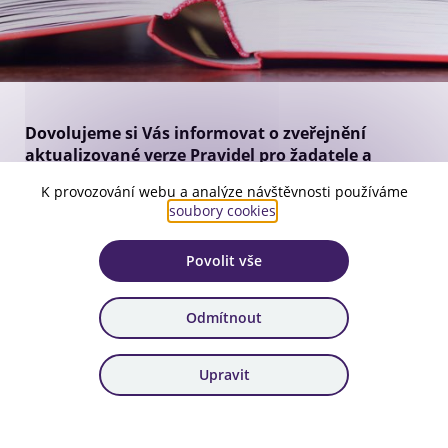
Dovolujeme si Vás informovat o zveřejnění
aktualizované verze Pravidel pro žadatele a
příjemce podpory, která vstupuje v platnost dne
K provozování webu a analýze návštěvnosti používáme
14.10. 2025.
soubory cookies
.
Přehled všech změn obsažených ve verzi 29 je uveden v
úvodu dokumentu, v kapitole A.1.
Povolit vše
Do zveřejněné verze byl zapracován
Metodický dopis č. 2
k Pravidlům pro žadatele a příjemce v OPST 2021–2027,
Odmítnout
platný od 29. 9.2025
a současně byla zapracována
modifikace výzvy č. 87
Odborné učebny základních a
středních škol v Moravskoslezském kraji.
Upravit
Pravidla pro žadatele a příjemce podpory
, včetně všech
příloh, stejně jako další související dokumenty k
Operačnímu programu Spravedlivá transformace
, jsou