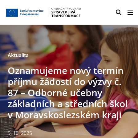
Aktualita
Oznamujeme nový termín
příjmu žádostí do výzvy č.
87 – Odborné učebny
základních a středních škol
v Moravskoslezském kraji
9. 10. 2025