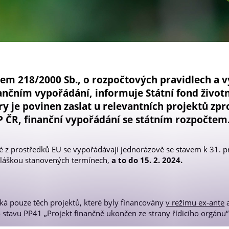
Newsletter OPS
em 218/2000 Sb., o rozpočtových pravidlech a v
nančním vypořádání, informuje Státní fond život
y je povinen zaslat u relevantních projektů zp
P ČR, finanční vypořádání se státním rozpočtem
é z prostředků EU se vypořádávají jednorázově se stavem k 31. pr
hláškou stanovených termínech,
a to do 15. 2. 2024.
ká pouze těch projektů, které byly financovány
v režimu ex-ante
a
tavu PP41 „Projekt finančně ukončen ze strany řídicího orgánu“