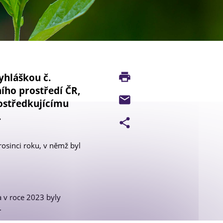
T
yhláškou č.
ního prostředí ČR,
rostředkujícímu
.
osinci roku, v němž byl
 v roce 2023 byly
.