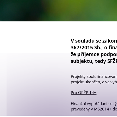
Galerie projektů
V souladu se zákon
367/2015 Sb., o fi
že příjemce podpor
subjektu, tedy SFŽ
Projekty spolufinancovan
projekt ukončen, a ve vy
Pro OPŽP 14+
Finanční vypořádání se tý
převedeny v MS2014+ do s