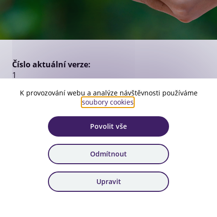
Číslo aktuální verze:
1
Platnost:
K provozování webu a analýze návštěvnosti používáme
soubory cookies
.
od 11. 2. 2026
Zařazení:
Povolit vše
108. výzva, 109. výzva
Odmítnout
Stáhnout dokument
Upravit