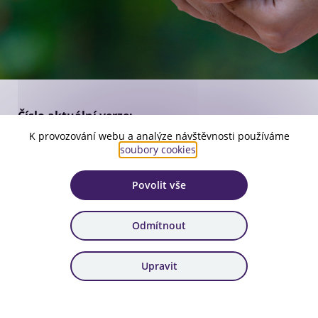
Číslo aktuální verze:
2
K provozování webu a analýze návštěvnosti používáme
soubory cookies
.
Platnost:
od 21. 1. 2026
Povolit vše
Zařazení:
Výsledky hodnocení TA ČR
Odmítnout
Stáhnout dokument
Upravit