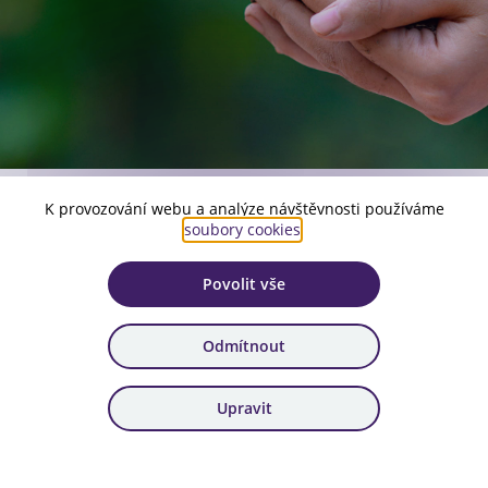
K provozování webu a analýze návštěvnosti používáme
Číslo aktuální verze:
soubory cookies
.
1
Povolit vše
Platnost:
od 18. 12. 2025
Odmítnout
Zařazení:
104. výzva
Upravit
Stáhnout dokument