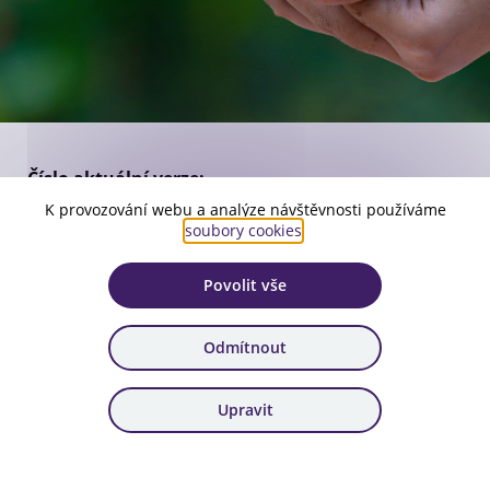
Číslo aktuální verze:
1
K provozování webu a analýze návštěvnosti používáme
soubory cookies
.
Platnost:
od 19. 11. 2025
Povolit vše
Zařazení:
103. výzva
Odmítnout
Stáhnout dokument
Upravit