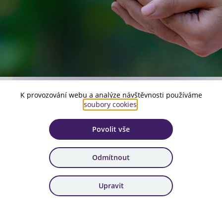
K provozování webu a analýze návštěvnosti používáme
Číslo aktuální verze:
soubory cookies
.
1
Povolit vše
Platnost:
od 19. 11. 2025
Odmítnout
Zařazení:
100. výzva
Upravit
Stáhnout dokument