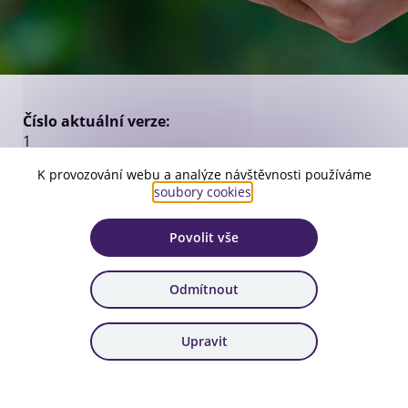
Číslo aktuální verze:
1
Platnost:
K provozování webu a analýze návštěvnosti používáme
soubory cookies
.
od 19. 11. 2025
Zařazení:
Povolit vše
100. výzva
Odmítnout
Stáhnout dokument
Upravit