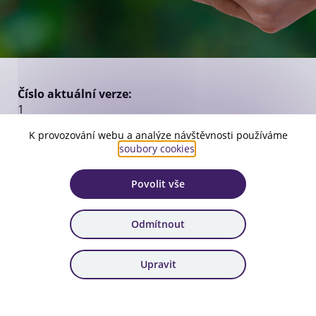
Číslo aktuální verze:
1
Platnost:
K provozování webu a analýze návštěvnosti používáme
soubory cookies
.
od 31. 7. 2025
Zařazení:
Povolit vše
94. výzva, 95. výzva, 96. výzva
Odmítnout
Stáhnout dokument
Upravit