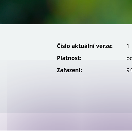
Galerie projektů
Číslo aktuální verze:
1
Platnost:
od
Zařazení:
94