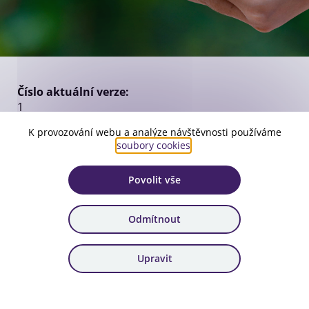
Číslo aktuální verze:
1
Platnost:
K provozování webu a analýze návštěvnosti používáme
soubory cookies
.
od 30. 6. 2025
Zařazení:
Povolit vše
81. výzva, 82. výzva
Odmítnout
Stáhnout dokument
Upravit