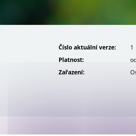
Galerie projektů
Číslo aktuální verze:
1
Platnost:
od
Zařazení:
O