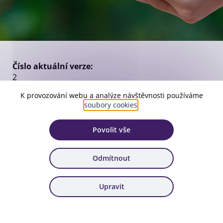
Číslo aktuální verze:
2
Platnost:
K provozování webu a analýze návštěvnosti používáme
soubory cookies
.
od 31. 1. 2025
Zařazení:
Povolit vše
68. výzva
Odmítnout
Stáhnout dokument
Upravit