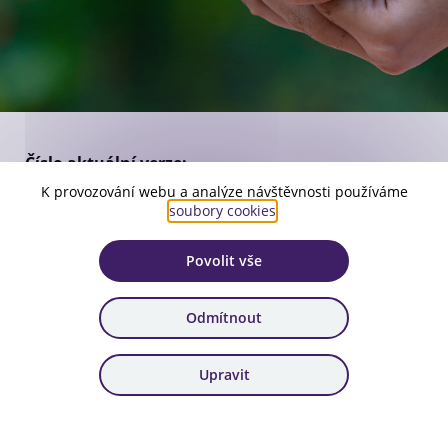
Číslo aktuální verze:
2
K provozování webu a analýze návštěvnosti používáme
soubory cookies
.
Platnost:
od 28. 2. 2025
Povolit vše
Zařazení:
60. výzva
Odmítnout
Stáhnout dokument
Upravit