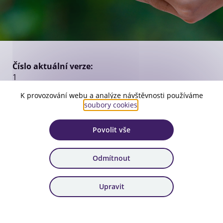
Číslo aktuální verze:
1
Platnost:
K provozování webu a analýze návštěvnosti používáme
soubory cookies
.
od 28. 8. 2024
Zařazení:
Povolit vše
Dokumenty s ukončenou platností
Popis:
Odmítnout
Platnost do 31. 1. 2025
Upravit
Stáhnout dokument