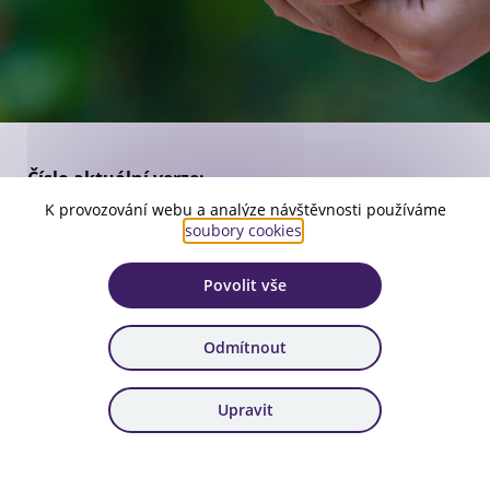
Číslo aktuální verze:
1
K provozování webu a analýze návštěvnosti používáme
soubory cookies
.
Platnost:
od 7. 6. 2024
Povolit vše
Zařazení:
39. výzva, 40. výzva, 41. výzva
Odmítnout
Stáhnout dokument
Upravit