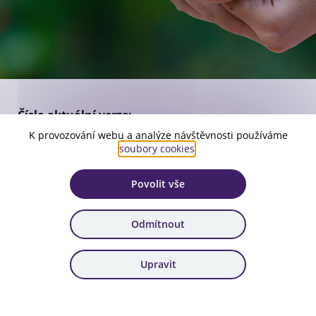
Číslo aktuální verze:
1
K provozování webu a analýze návštěvnosti používáme
soubory cookies
.
Platnost:
od 7. 6. 2024
Povolit vše
Zařazení:
5. výzva, 6. výzva, 7. výzva, 8. výzva, 9. výzva, 10. výzva
Odmítnout
Stáhnout dokument
Upravit