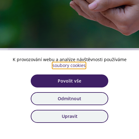
K provozování webu a analýze návštěvnosti používáme
Číslo aktuální verze:
soubory cookies
.
1
Povolit vše
Platnost:
od 29. 2. 2024
Odmítnout
Zařazení:
51. výzva
Upravit
Stáhnout dokument