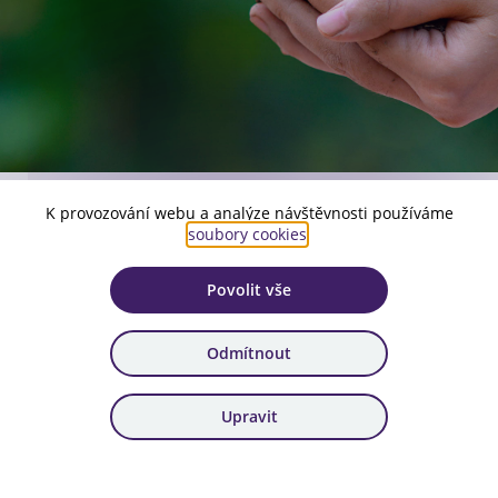
K provozování webu a analýze návštěvnosti používáme
Číslo aktuální verze:
soubory cookies
.
1
Povolit vše
Platnost:
od 15. 11. 2023
Odmítnout
Zařazení:
19. výzva, 20. výzva, 21. výzva
Upravit
Stáhnout dokument