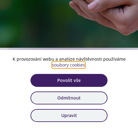
K provozování webu a analýze návštěvnosti používáme
Číslo aktuální verze:
soubory cookies
.
3
Povolit vše
Platnost:
od 13. 2. 2026
Odmítnout
Zařazení:
Veřejná podpora
Upravit
Stáhnout dokument