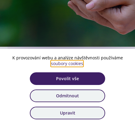
K provozování webu a analýze návštěvnosti používáme
Číslo aktuální verze:
soubory cookies
.
1
Povolit vše
Platnost:
od 16. 10. 2023
Odmítnout
Zařazení:
38. výzva
Upravit
Stáhnout dokument