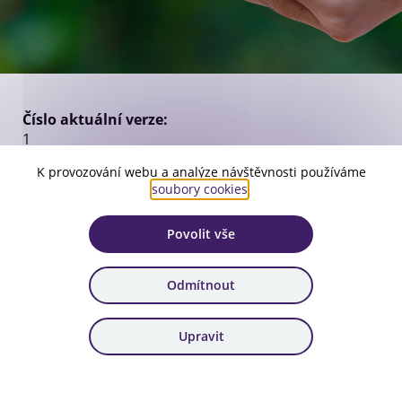
Číslo aktuální verze:
1
Platnost:
K provozování webu a analýze návštěvnosti používáme
soubory cookies
.
od 31. 5. 2023
Zařazení:
Povolit vše
22. výzva, 23. výzva, 24. výzva
Odmítnout
Stáhnout dokument
Upravit