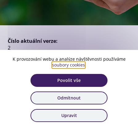
Číslo aktuální verze:
2
Platnost:
K provozování webu a analýze návštěvnosti používáme
soubory cookies
.
od 28. 6. 2024
Zařazení:
Povolit vše
24. výzva
Odmítnout
Stáhnout dokument
Upravit