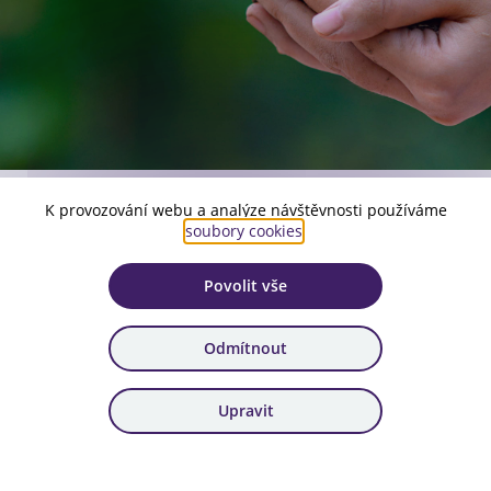
K provozování webu a analýze návštěvnosti používáme
Číslo aktuální verze:
soubory cookies
.
4
Povolit vše
Platnost:
od 1. 5. 2026
Odmítnout
Zařazení:
Publicita NPŽP - Národní plán obnovy
Upravit
Stáhnout dokument