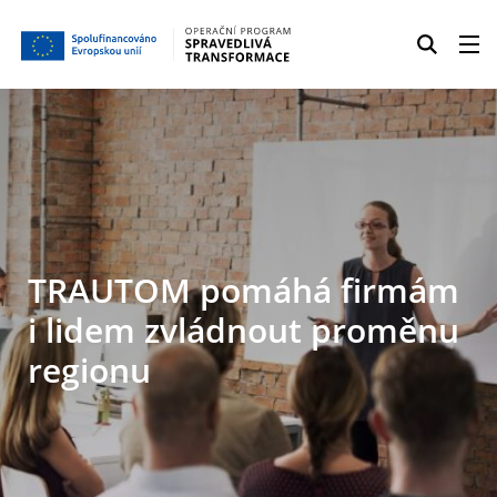
TRAUTOM pomáhá firmám
i lidem zvládnout proměnu
regionu