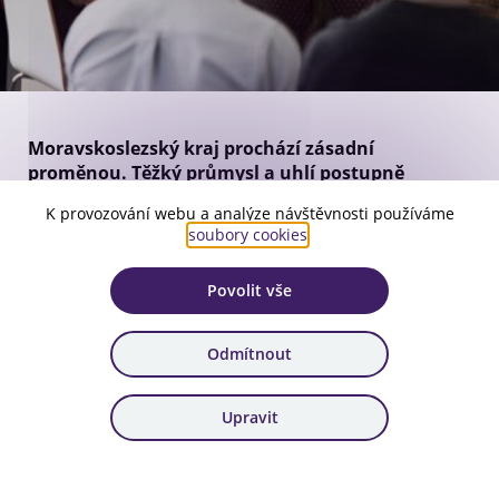
Moravskoslezský kraj prochází zásadní
proměnou. Těžký průmysl a uhlí postupně
nahrazují inovace a nové technologie. Aby lidé i
K provozování webu a analýze návštěvnosti používáme
firmy tuto změnu zvládli, vznikl projekt
soubory cookies
.
TRAUTOM – Kompetence pro 21. století
financovaný z Operačního programu Spravedlivá
Povolit vše
transformace.
Cílem je připravit region na budoucnost
Odmítnout
Projekt TRAUTOM pomáhá firmám i jejich zaměstnancům
rozvíjet dovednosti, které budou potřebovat v novém,
technologicky orientovaném hospodářství. Zaměřuje se na
Upravit
rekvalifikace, poradenství a vzdělávání v oblastech, kde je
změna nejrychlejší – například v automobilovém průmyslu,
energetice, strojírenství či digitalizaci.