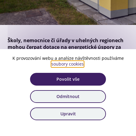
Školy, nemocnice či úřady v uhelných regionech
mohou čerpat dotace na energetické úspory za
téměř miliardu korun. Díky nim ušetří
K provozování webu a analýze návštěvnosti používáme
samosprávy na provozu a mohou tak více
soubory cookies
.
prostředků směřovat do služeb, které ocení
hlavně občané.
Povolit vše
Úspory energií ve veřejných budovách přinesou více
peněz pro služby občanům
Odmítnout
Operační program Spravedlivá transformace (OPST) přináší
do uhelných regionů – Ústeckého, Moravskoslezského a
Karlovarského kraje – téměř miliardu korun na zateplení a
Upravit
modernizaci veřejných budov. Na první pohled jde o
podporu obcí, krajů či škol. Ve skutečnosti ale ušetřené
peníze mohou nejvíce pocítit samotní občané.