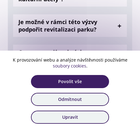
Je možné v rámci této výzvy
podpořit revitalizaci parku?
Co znamenají podmínky
Nového evropského Bauhausu?
K provozování webu a analýze návštěvnosti používáme
soubory cookies
.
Povolit vše
Dotaz k dotaci č. 40. výzva –
Obnova území – Veřejné služby,
kultura, sport, rekreace –
Odmítnout
Ústecký kraj. Výzva v příloze č. 1
vymezuje oblasti dotčenou
Upravit
těžbou uhlí a celkem jasně
stanovuje, kterým oblastem je
podpora alokovaná. Týká se