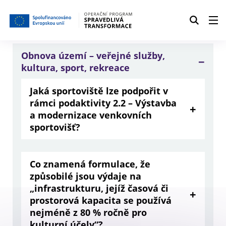
Vymazat filtr
Obnova území – veřejné služby,
kultura, sport, rekreace
Jaká sportoviště lze podpořit v
rámci podaktivity 2.2 – Výstavba
a modernizace venkovních
sportovišť?
Co znamená formulace, že
způsobilé jsou výdaje na
„infrastrukturu, jejíž časová či
prostorová kapacita se používá
nejméně z 80 % ročně pro
kulturní účely“?